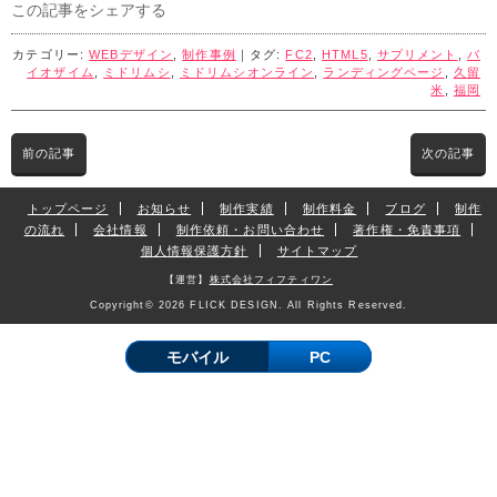
この記事をシェアする
カテゴリー:
WEBデザイン
,
制作事例
｜タグ:
FC2
,
HTML5
,
サプリメント
,
バ
イオザイム
,
ミドリムシ
,
ミドリムシオンライン
,
ランディングページ
,
久留
米
,
福岡
前の記事
次の記事
トップページ
お知らせ
制作実績
制作料金
ブログ
制作
の流れ
会社情報
制作依頼・お問い合わせ
著作権・免責事項
個人情報保護方針
サイトマップ
【運営】
株式会社フィフティワン
Copyright© 2026 FLICK DESIGN. All Rights Reserved.
モバイル
PC