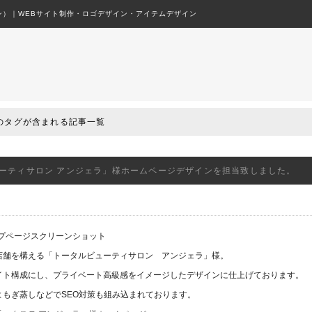
）｜WEBサイト制作・ロゴデザイン・アイテムデザイン
ージ制作やデザインの事ならフリックデザイン
’のタグが含まれる記事一覧
ーティサロン アンジェラ」様ホームページデザインを担当致しました。
店舗を構える「トータルビューティサロン アンジェラ」様。
イト構成にし、プライベート高級感をイメージしたデザインに仕上げております。
よもぎ蒸しなどでSEO対策も組み込まれております。