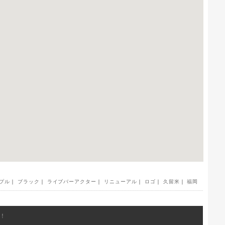
プル
｜
ブラック
｜
ライブバーアクター
｜
リニューアル
｜
ロゴ
｜
久留米
｜
福岡
！