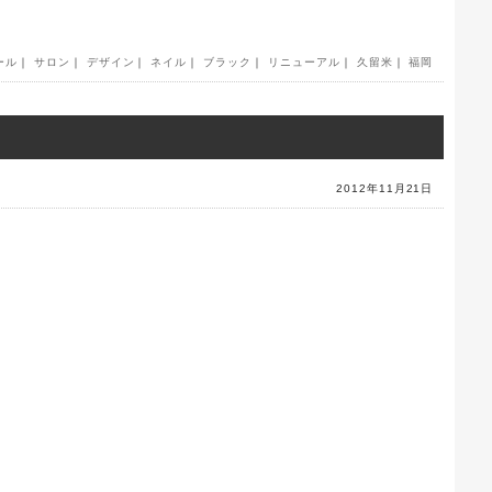
ール
｜
サロン
｜
デザイン
｜
ネイル
｜
ブラック
｜
リニューアル
｜
久留米
｜
福岡
2012年11月21日