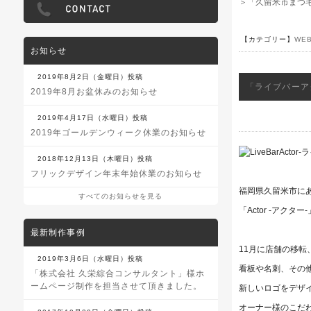
＞「久留米市まつ
【カテゴリー】
WE
お知らせ
2019年8月2日（金曜日）投稿
「ライブバーア
2019年8月お盆休みのお知らせ
2019年4月17日（水曜日）投稿
2019年ゴールデンウィーク休業のお知らせ
2018年12月13日（木曜日）投稿
フリックデザイン年末年始休業のお知らせ
福岡県久留米市に
すべてのお知らせを見る
「Actor -アク
最新制作事例
11月に店舗の移転
2019年3月6日（水曜日）投稿
看板や名刺、その
「株式会社 久栄綜合コンサルタント」様ホ
ームページ制作を担当させて頂きました。
新しいロゴをデザ
オーナー様のこだ