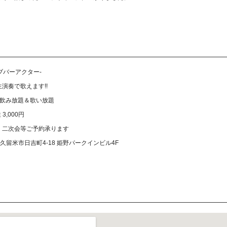
-ライブバーアクター-
演奏で歌えます!!
間飲み放題＆歌い放題
3,000円
・二次会等ご予約承ります
岡県久留米市日吉町4-18 姫野パークインビル4F