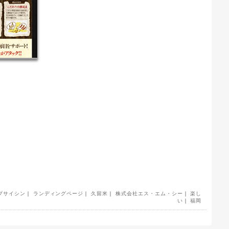
プサイシン
｜
ランディングページ
｜
久留米
｜
株式会社エス・エム・シー
｜
楽し
い
｜
福岡