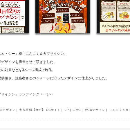
エム・シー」様「にんにく＆カプサイシン」
ジデザインを担当させて頂きました。
その効果などを3ページ構成で制作。
提供頂き、担当者さまのイメージに沿ったデザインに仕上がりました。
プサイシン」ランディングページへ
EBデザイン
｜
制作事例
【タグ】
ECサイト
｜
LP
｜
SMC
｜
WEBデザイン
｜
にんにく＆カ