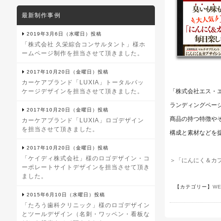
最新制作事例
2019年3月6日（水曜日）投稿
「株式会社 久栄綜合コンサルタント」様ホ
ームページ制作を担当させて頂きました。
2017年10月20日（金曜日）投稿
カーケアブランド「LUXIA」トータルパッ
ケージデザインを担当させて頂きました。
「株式会社エス・
ランディングペー
2017年10月20日（金曜日）投稿
商品の持つ特徴や
カーケアブランド「LUXIA」ロゴデザイン
を担当させて頂きました。
構成と素材などを
2017年10月20日（金曜日）投稿
「ケイディ株式会社」様のロゴデザイン・コ
＞「にんにく＆カ
ーポレートサイトデザインを担当させて頂き
ました。
【カテゴリー】
W
2015年6月10日（水曜日）投稿
「たろう歯科クリニック」様のロゴデザイン
とツールデザイン（名刺・ワッペン・看板な